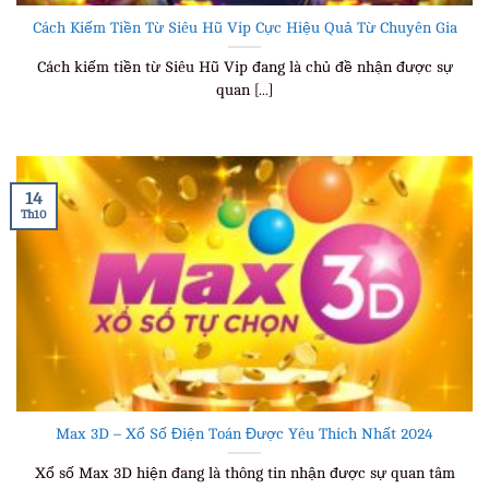
Cách Kiếm Tiền Từ Siêu Hũ Vip Cực Hiệu Quả Từ Chuyên Gia
Cách kiếm tiền từ Siêu Hũ Vip đang là chủ đề nhận được sự
quan [...]
14
Th10
Max 3D – Xổ Số Điện Toán Được Yêu Thích Nhất 2024
Xổ số Max 3D hiện đang là thông tin nhận được sự quan tâm