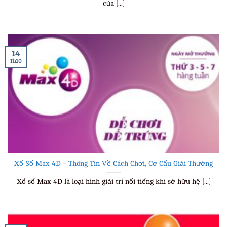
của [...]
14
Th10
Xổ Số Max 4D – Thông Tin Về Cách Chơi, Cơ Cấu Giải Thưởng
Xổ số Max 4D là loại hình giải trí nổi tiếng khi sở hữu hệ [...]