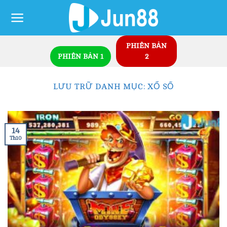
Bỏ
qua
nội
dung
PHIÊN BẢN
PHIÊN BẢN 1
2
LƯU TRỮ DANH MỤC:
XỔ SỐ
14
Th10