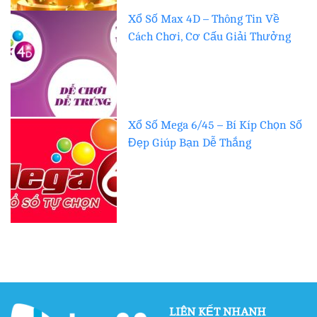
Xổ Số Max 4D – Thông Tin Về
Cách Chơi, Cơ Cấu Giải Thưởng
Xổ Số Mega 6/45 – Bí Kíp Chọn Số
Đẹp Giúp Bạn Dễ Thắng
LIÊN KẾT NHANH