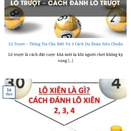
Lô Trượt – Thông Tin Cần Biết Và 3 Cách Dự Đoán Siêu Chuẩn
Lô trượt là cách đặt cược khá mới lạ khi người chơi không kỳ
vọng [...]
14
Th10