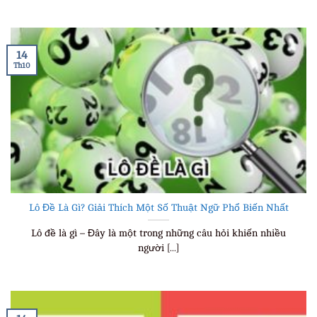
14
Th10
Lô Đề Là Gì? Giải Thích Một Số Thuật Ngữ Phổ Biến Nhất
Lô đề là gì – Đây là một trong những câu hỏi khiến nhiều
người [...]