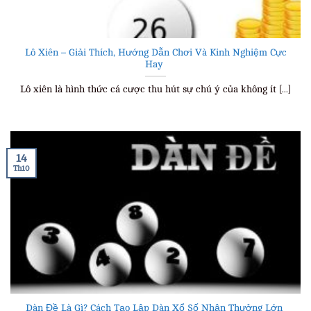
Lô Xiên – Giải Thích, Hướng Dẫn Chơi Và Kinh Nghiệm Cực
Hay
Lô xiên là hình thức cá cược thu hút sự chú ý của không ít [...]
14
Th10
Dàn Đề Là Gì? Cách Tạo Lập Dàn Xổ Số Nhận Thưởng Lớn